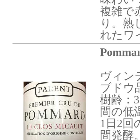
複雑で
り。熟
れたワ
Pommard
ヴィンテ
ブドウ
樹齢：
間の低
1日2回
間発酵。