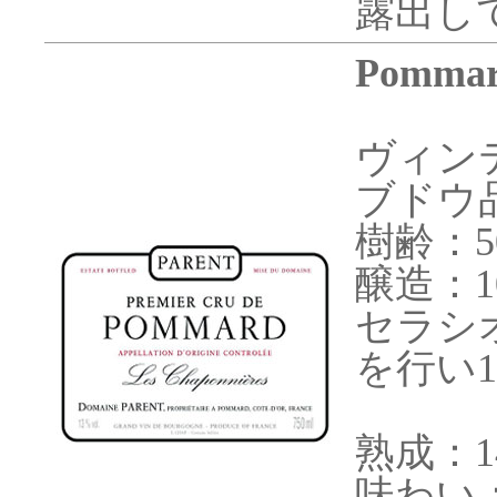
露出し
Pomma
ヴィンテ
ブドウ
樹齢：5
醸造：1
セラシ
を行い1
熟成：1
味わい