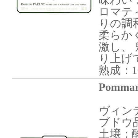
味わい
ロマテ
りの調
柔らか
激し、
り上げ
熟成：1
Pommard
ヴィンテ
ブドウ
土壌：