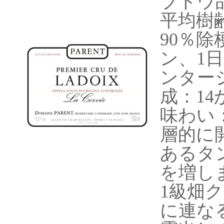
ブドウ
平均樹
90％
ン、1
ンター
成：1
味わい
層的に
あるタ
を増し
1級畑
に連な