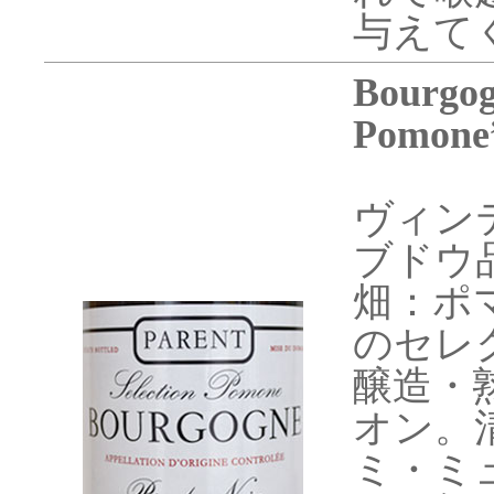
与えて
Bourgog
Pomone
ヴィンテ
ブドウ
畑：ポ
のセレ
醸造・
オン。
ミ・ミ