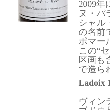
200
ヌ・パ
シャル
の名前で
ポマー
この“
区画も
で造ら
Ladoix 
ヴィンテ