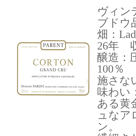
ヴィンテ
ブドウ
畑：Lad
26年
醸造：
100％
施さな
味わい
ある黄
ュなア
ン。