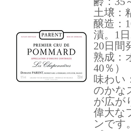
齢：35
土壌：
醸造：
漬。1
20日間
熟成：オ
40％）
味わい
のかな
が広が
偉大な
ンです