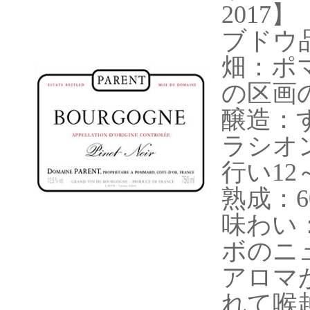
2017
】
ブドウ
畑：ポ
の区画
醸造：
ラシオ
行い12
熟成：
味わい
ボのニ
アロマ
れて喉