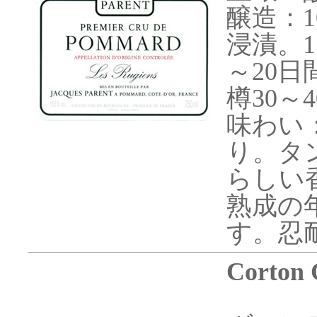
醸造：
浸漬。
～20日
樽30～
味わい
り。タ
らしい
熟成の
す。忍
Corton 