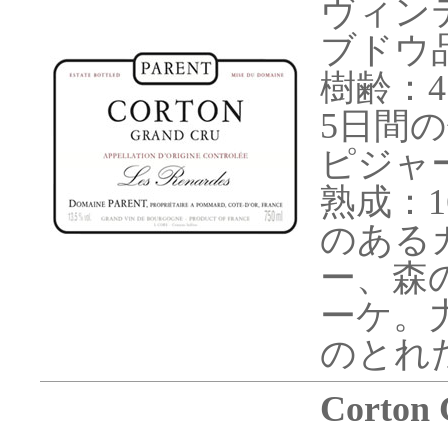
ヴィンテ
ブドウ
樹齢：
5日間
ピジャ
熟成：
のある
ー、森
ーケ。
のとれ
Corton 