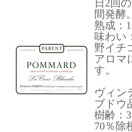
日2回の
間発酵
熟成：1
味わい
野イチ
アロマ
す。
ヴィンテ
ブドウ
樹齢：
70％