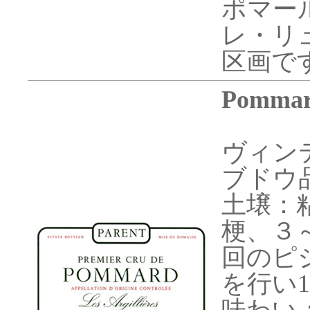
ポマー
レ・リ
区画で
Pommard
ヴィンテ
ブドウ
土壌：
梗、３
回のピ
を行い1