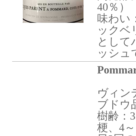
40％）
味わい
ックベ
として
ッシュ
Pommard
ヴィンテ
ブドウ
樹齢：3
梗、4