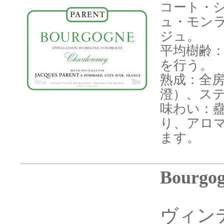
コート・
ュ・モン
ジュ。
平均樹齢：
を行う。
熟成：全
澄）、ステ
味わい：
り、アロ
ます。
Bourgog
ヴィン