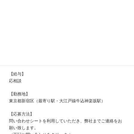
【条件・資格】
年齢20歳以上・自動車普通免許
ワインのインポーターでの営業経験者優先
【雇用形態】
正社員
※経験値を考慮して試用期間（３-６ヶ月間を設けます。）
※試用期間終了後、契約社員としての雇用になる場合もござ
います。
【給与】
応相談
【勤務地】
東京都新宿区（最寄り駅・大江戸線牛込神楽坂駅）
【応募方法】
問い合わせシートを利用していただき、弊社までご連絡をお
願い致します。