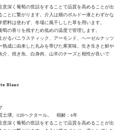
注意深く葡萄の世話をすることで品質を高めることが出
ることに繋がります。介入は畑のボルドー液とわずかな
学肥料は使わず、冬場に風干しした草を用います。
葡萄の香りを残すため低めの温度で管理します。
上がるバニラスティック、アーモンド、ヘーゼルナッツ
ー熟成に由来した丸みを帯びた果実味。生き生きと鮮や
魚介、焼き魚、白身肉、山羊のチーズと相性が良いで
ute Blanc
ロッサ
土壌。0.25ヘクタール。 樹齢：6年
注意深く葡萄の世話をすることで品質を高めることが出