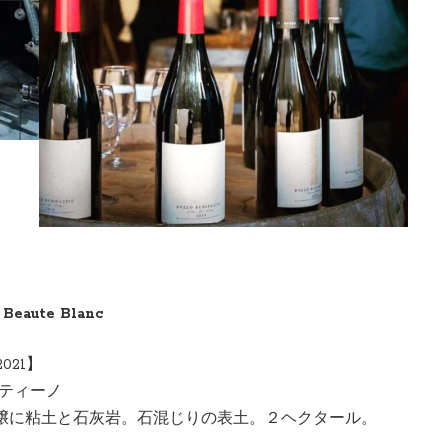
e Beaute Blanc
021】
メンティーノ
壌に粘土と石灰岩。石混じりの表土。２ヘクタール。