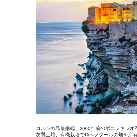
コルシカ島最南端、2000年前のボニファシ
灰質土壌、有機栽培で12ヘクタールの畑を所