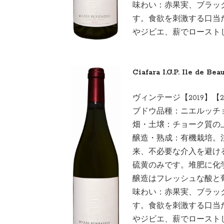
味わい：赤果実、ブラッ
す。食欲を刺激する口当
やジビエ、薪でロースト
Ciafara I.G.P. Ile de Be
ヴィンテージ【2019】【2
ブドウ品種：ニエルッ
畑・土壌：チョーク質の上
醸造・熟成：有機栽培。
来、不必要な介入を避け
硫黄のみです。堆肥に化
醸造はフレッシュな酸と
味わい：赤果実、ブラッ
す。食欲を刺激する口当
やジビエ、薪でロースト