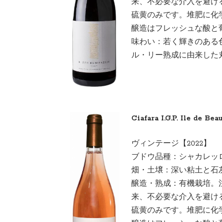
来、不必要な介入を避け
硫黄のみです。堆肥に化
醸造はフレッシュな酸と
味わい：若く輝きのある
ル・リー熟成に由来した
Ciafara I.G.P. Ile de Be
ヴィンテージ【2022】
ブドウ品種：シャカレ
畑・土壌：深い粘土と石
醸造・熟成：有機栽培。
来、不必要な介入を避け
硫黄のみです。堆肥に化