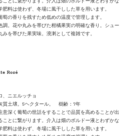
ることに繋がります。介入は畑のボルドー液とわずかな
学肥料は使わず、冬場に風干しした草を用います。
葡萄の香りを残すため低めの温度で管理します。
色調。花や丸みを帯びた柑橘果実の明確な香り。シュー
丸みを帯びた果実味。溌溂として複雑です。
aute Rosé
ッロ、ニエルッチョ
灰質土壌。5ヘクタール。 樹齢：7年
注意深く葡萄の世話をすることで品質を高めることが出
ることに繋がります。介入は畑のボルドー液とわずかな
学肥料は使わず、冬場に風干しした草を用います。