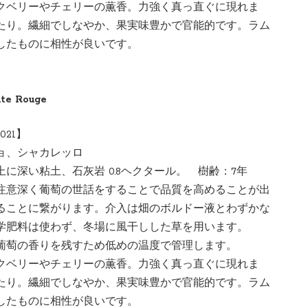
クベリーやチェリーの薫香。力強く真っ直ぐに現れま
たり。繊細でしなやか、果実味豊かで官能的です。ラム
したものに相性が良いです。
aute Rouge
021】
チョ、シャカレッロ
に深い粘土、石灰岩 0.8ヘクタール。 樹齢：7年
注意深く葡萄の世話をすることで品質を高めることが出
ることに繋がります。介入は畑のボルドー液とわずかな
学肥料は使わず、冬場に風干しした草を用います。
葡萄の香りを残すため低めの温度で管理します。
クベリーやチェリーの薫香。力強く真っ直ぐに現れま
たり。繊細でしなやか、果実味豊かで官能的です。ラム
したものに相性が良いです。