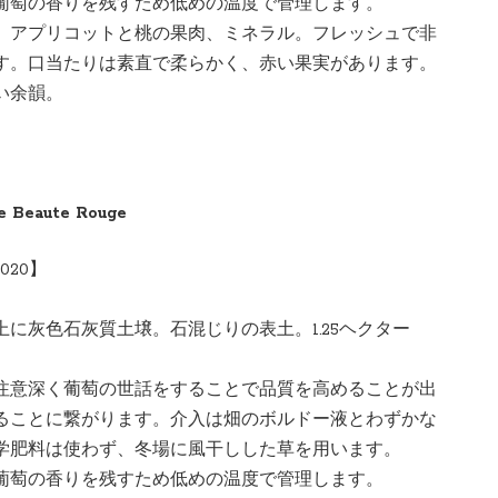
葡萄の香りを残すため低めの温度で管理します。
。アプリコットと桃の果肉、ミネラル。フレッシュで非
す。口当たりは素直で柔らかく、赤い果実があります。
い余韻。
 de Beaute Rouge
020】
テロ
に灰色石灰質土壌。石混じりの表土。1.25ヘクター
注意深く葡萄の世話をすることで品質を高めることが出
ることに繋がります。介入は畑のボルドー液とわずかな
学肥料は使わず、冬場に風干しした草を用います。
葡萄の香りを残すため低めの温度で管理します。