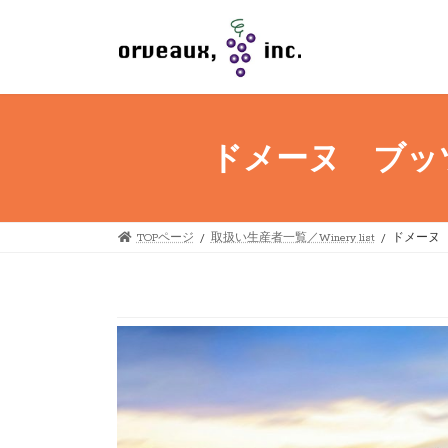
コ
ナ
ン
ビ
テ
ゲ
ン
ー
ツ
シ
へ
ョ
ス
ン
ドメーヌ ブッツォ・
キ
に
ッ
移
プ
動
TOPページ
取扱い生産者一覧／Winery list
ドメーヌ ブッ