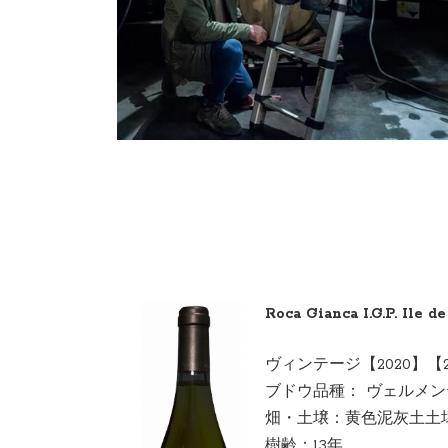
Roca Gianca I.G.P. Ile d
ヴィンテージ【2020】【2
ブドウ品種： ヴェル
畑・土壌：黄色泥灰土土
樹齢：13年