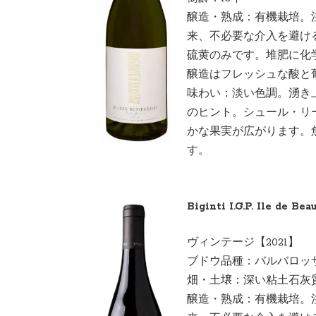
醸造・熟成：有機栽培。
来、不必要な介入を避け
硫黄のみです。堆肥に化
醸造はフレッシュな酸と
味わい：淡い色調。湧き
のヒント。シュール・リ
かな果実が広がります。
す。
Biginti I.G.P. Ile de Bea
ヴィンテージ【2021】
ブドウ品種：バルバ
畑・土壌：深い粘土石灰質
醸造・熟成：有機栽培。