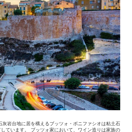
オ石灰岩台地に居を構えるブッツォ・ボニファシオは粘土石
有しています。 ブッツォ家において、ワイン造りは家族の