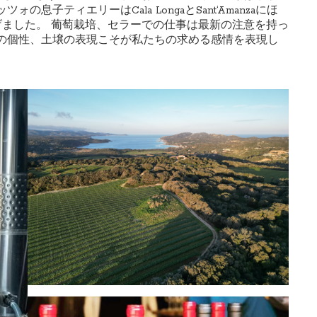
の息子ティエリーはCala LongaとSant‘Amanzaにほ
ち上げました。 葡萄栽培、セラーでの仕事は最新の注意を持っ
の個性、土壌の表現こそが私たちの求める感情を表現し