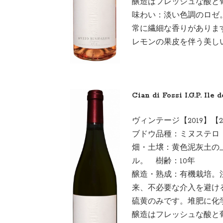
醸造はフレッシュな酸と
味わい：淡い色調のロゼ
常に繊細な香りがありま
レモンの果皮を伴う美し
Cian di Fossi I.G.P. Ile
ヴィンテージ【2019】【2
ブドウ品種：ミヌス
畑・土壌：黄色泥灰土の上
ル。 樹齢：10年
醸造・熟成：有機栽培。
来、不必要な介入を避け
硫黄のみです。堆肥に化
醸造はフレッシュな酸と