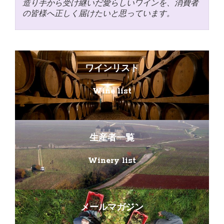
造り手から受け継いだ愛らしいワインを、消費者
の皆様へ正しく届けたいと思っています。
ワインリスト
Wine list
生産者一覧
Winery list
メールマガジン