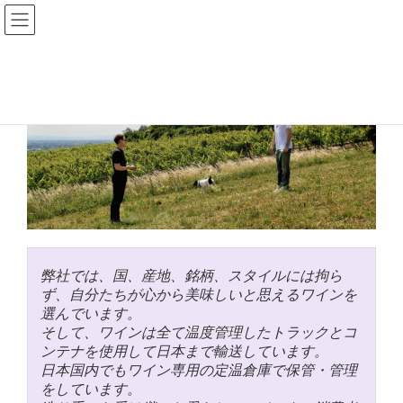
コ
ナ
ン
ビ
テ
ゲ
ン
ー
ツ
シ
へ
ョ
ス
ン
キ
に
ッ
移
プ
動
弊社では、国、産地、銘柄、スタイルには拘ら
ず、自分たちが心から美味しいと思えるワインを
選んでいます。
そして、ワインは全て温度管理したトラックとコ
ンテナを使用して日本まで輸送しています。
日本国内でもワイン専用の定温倉庫で保管・管理
をしています。