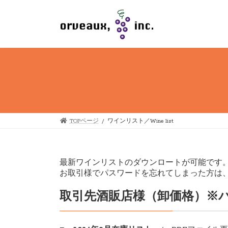
コ
ナ
ン
ビ
テ
ゲ
ン
ー
ツ
シ
へ
ョ
ス
ン
キ
に
ッ
移
プ
動
TOPページ
ワインリスト／Wine list
最新ワインリストのダウンロートが可能です
お取引様でパスワードを忘れてしまった方は
取引先酒販店様（卸価格）
※